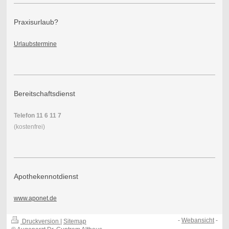
Praxisurlaub?
Urlaubstermine
Bereitschaftsdienst
Telefon 11 6 11 7
(kostenfrei)
Apothekennotdienst
www.aponet.de
-
Webansicht
-
Druckversion
|
Sitemap